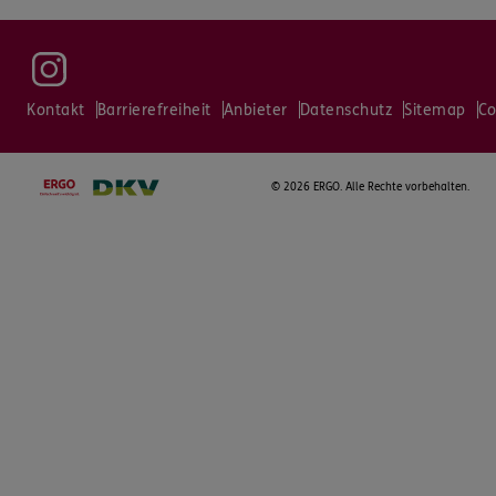
Kontakt
Barrierefreiheit
Anbieter
Datenschutz
Sitemap
Co
©
2026 ERGO. Alle Rechte vorbehalten.