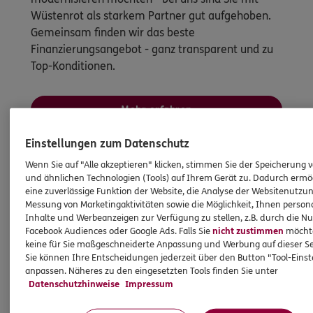
Wüstenrot als starkem Partner gut aufgehoben.
Gemeinsam finden wir das beste
Finanzierungsangebot - ganz transparent und zu
Top-Konditionen.
Mehr erfahren
Einstellungen zum Datenschutz
Wenn Sie auf "Alle akzeptieren" klicken, stimmen Sie der Speicherung 
und ähnlichen Technologien (Tools) auf Ihrem Gerät zu. Dadurch ermö
HINWEIS
eine zuverlässige Funktion der Website, die Analyse der Websitenutzun
Wichtiges aus dem Vermittlerrecht
Messung von Marketingaktivitäten sowie die Möglichkeit, Ihnen persona
Inhalte und Werbeanzeigen zur Verfügung zu stellen, z.B. durch die N
Facebook Audiences oder Google Ads. Falls Sie
nicht zustimmen
möchten
Ich bin verpflichtet, Ihnen Auskünfte zu meiner
keine für Sie maßgeschneiderte Anpassung und Werbung auf dieser Se
Sie können Ihre Entscheidungen jederzeit über den Button "Tool-Eins
Person zu geben. Sowohl Ihr Schutz als Verbraucher
anpassen. Näheres zu den eingesetzten Tools finden Sie unter
sowie auch gesetzliche Regelungen halten mich
Datenschutzhinweise
Impressum
dazu an. Ich biete Beratung an, für die
Versicherungsvermittlung erhalte ich Provision,