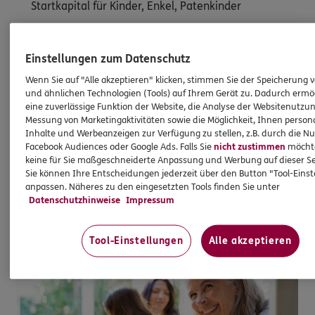
Startkapital für Kinder, Enkel, Patenkinder
Immer mehr Menschen möchten etwas
Nachhaltigeres schenken als teures Spielzeug. Mit
Einstellungen zum Datenschutz
einer Kidspolice schaffen Sie für ein Kind eine
Wenn Sie auf "Alle akzeptieren" klicken, stimmen Sie der Speicherung 
solide finanzielle Grundlage, die es später selbst
und ähnlichen Technologien (Tools) auf Ihrem Gerät zu. Dadurch ermö
ausbauen kann. So profitiert es ein Leben lang
eine zuverlässige Funktion der Website, die Analyse der Websitenutzun
davon.
Messung von Marketingaktivitäten sowie die Möglichkeit, Ihnen persona
Inhalte und Werbeanzeigen zur Verfügung zu stellen, z.B. durch die N
Facebook Audiences oder Google Ads. Falls Sie
nicht zustimmen
möchten
keine für Sie maßgeschneiderte Anpassung und Werbung auf dieser Se
Mehr erfahren
Sie können Ihre Entscheidungen jederzeit über den Button "Tool-Eins
anpassen. Näheres zu den eingesetzten Tools finden Sie unter
Datenschutzhinweise
Impressum
Tool-Einstellungen
Alle akzeptieren