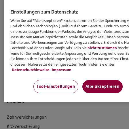
Wichtiges aus dem Vermittlerrecht
Einstellungen zum Datenschutz
Ich bin verpflichtet, Ihnen Auskünfte zu meiner
Wenn Sie auf "Alle akzeptieren" klicken, stimmen Sie der Speicherung 
Person zu geben. Sowohl Ihr Schutz als Verbraucher
und ähnlichen Technologien (Tools) auf Ihrem Gerät zu. Dadurch ermö
sowie auch gesetzliche Regelungen halten mich
eine zuverlässige Funktion der Website, die Analyse der Websitenutzun
Messung von Marketingaktivitäten sowie die Möglichkeit, Ihnen persona
dazu an. Ich biete Beratung an, für die
Inhalte und Werbeanzeigen zur Verfügung zu stellen, z.B. durch die N
Versicherungsvermittlung erhalte ich Provision,
Facebook Audiences oder Google Ads. Falls Sie
nicht zustimmen
möchten
ferner sonstige Zuwendungen.
keine für Sie maßgeschneiderte Anpassung und Werbung auf dieser Se
Sie können Ihre Entscheidungen jederzeit über den Button "Tool-Eins
Mehr Informationen
anpassen. Näheres zu den eingesetzten Tools finden Sie unter
Datenschutzhinweise
Impressum
Tool-Einstellungen
Alle akzeptieren
Produkte
Zahnversicherungen
Kfz-Versicherung